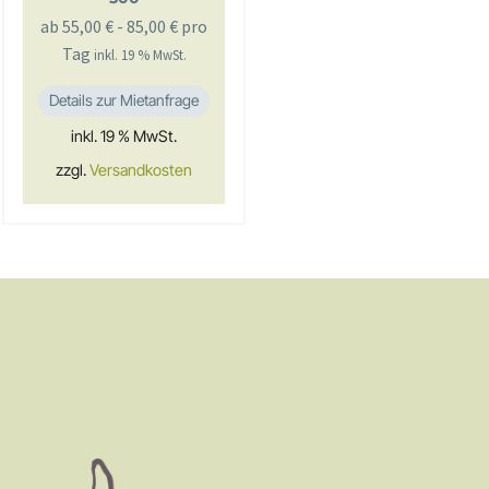
ab
55,00
€
-
85,00
€
pro
Tag
inkl. 19 % MwSt.
Details zur Mietanfrage
inkl. 19 % MwSt.
zzgl.
Versandkosten