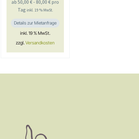
ab
50,00
€
-
80,00
€
pro
Tag
inkl. 19 % MwSt.
Details zur Mietanfrage
inkl. 19 % MwSt.
zzgl.
Versandkosten