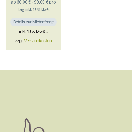
ab
60,00
€
-
90,00
€
pro
Tag
inkl. 19 % MwSt.
Details zur Mietanfrage
inkl. 19 % MwSt.
zzgl.
Versandkosten