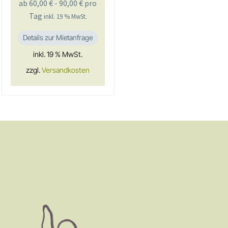
ab
60,00
€
-
90,00
€
pro
Tag
inkl. 19 % MwSt.
Details zur Mietanfrage
inkl. 19 % MwSt.
zzgl.
Versandkosten