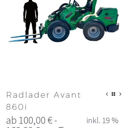
Radlader Avant
860i
ab
100,00
€
-
inkl. 19 %