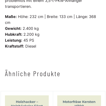
problemlos mit einem 3,5-t-PKW-Anhänger
transportieren.
Maße:
Höhe: 232 cm | Breite: 133 cm | Länge: 368
cm
Gewicht:
2.400 kg
Hubkraft:
2.200 kg
Leistung:
45 PS
Kraftstoff:
Diesel
Ähnliche Produkte
Holzhacker –
Motorfräse Kersten