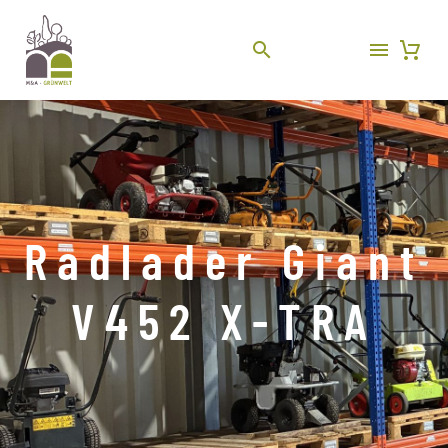
Radlader Giant
V452 X-TRA