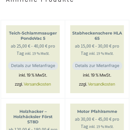
Teich-Schlammsauger
Stabheckenschere HLA
PondoVac 5
65
ab
25,00
€
-
40,00
€
pro
ab
15,00
€
-
30,00
€
pro
Tag
Tag
inkl. 19 % MwSt.
inkl. 19 % MwSt.
Details zur Mietanfrage
Details zur Mietanfrage
inkl. 19 % MwSt.
inkl. 19 % MwSt.
zzgl.
Versandkosten
zzgl.
Versandkosten
Holzhacker –
Motor Pfahlramme
Holzhäcksler Först
ab
30,00
€
-
45,00
€
pro
ST8D
Tag
inkl. 19 % MwSt.
ab
120,00
€
-
180,00
€
pro