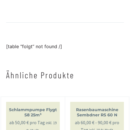
[table “folgt” not found /]
Ähnliche Produkte
Schlammpumpe Flygt
Rasenbaumaschine
S8 25m³
Sembdner RS 60 N
ab
50,00
€
pro Tag
ab
60,00
€
-
90,00
€
pro
inkl. 19
Tag