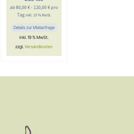
ab
80,00
€
-
120,00
€
pro
Tag
inkl. 19 % MwSt.
Details zur Mietanfrage
inkl. 19 % MwSt.
zzgl.
Versandkosten