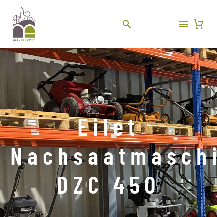
Eilet
Nachsaatmasch
DZC 450