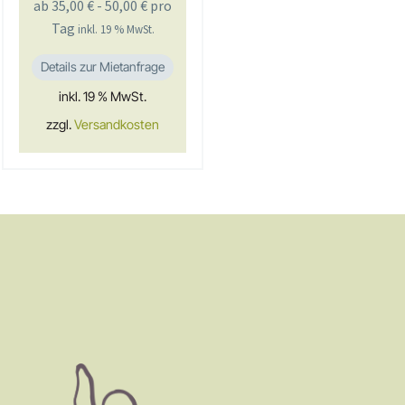
ab
35,00
€
-
50,00
€
pro
Tag
inkl. 19 % MwSt.
Details zur Mietanfrage
inkl. 19 % MwSt.
zzgl.
Versandkosten